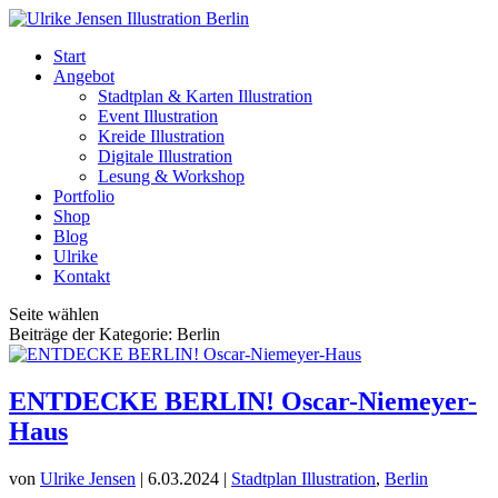
Start
Angebot
Stadtplan & Karten Illustration
Event Illustration
Kreide Illustration
Digitale Illustration
Lesung & Workshop
Portfolio
Shop
Blog
Ulrike
Kontakt
Seite wählen
Beiträge der Kategorie: Berlin
ENTDECKE BERLIN! Oscar-Niemeyer-
Haus
von
Ulrike Jensen
|
6.03.2024
|
Stadtplan Illustration
,
Berlin