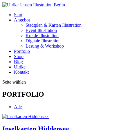
Start
Angebot
Stadtplan & Karten Illustration
Event Illustration
Kreide Illustration
Digitale Illustration
Lesung & Workshop
Portfolio
Shop
Blog
Ulrike
Kontakt
Seite wählen
PORTFOLIO
Alle
Inselkarten Hiddensee